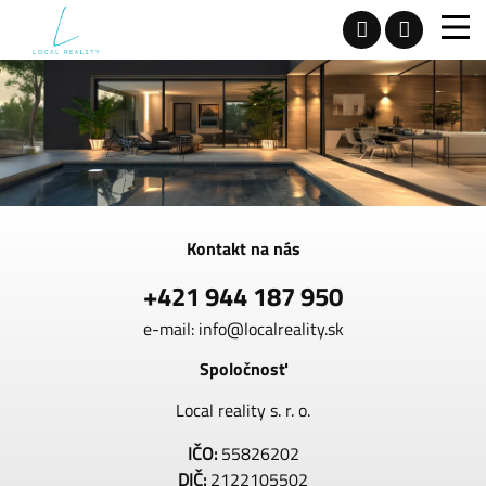
Kontakt na nás
+421 944 187 950
e-mail:
info@localreality.sk
Spoločnosť
Local reality s. r. o.
IČO:
55826202
DIČ:
2122105502