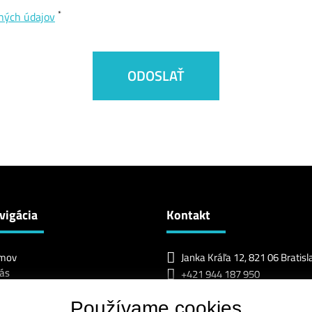
*
ných údajov
vigácia
Kontakt
mov
Janka Kráľa 12, 821 06 Bratisl
ás
+421 944 187 950
žby
info@localreality.sk
ša ponuka
Používame cookies