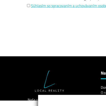
Súhlasím so spracovaním a uchovávaním osob
Na
Do
O n
Slu
Naša realitná kancelária, Local
Na
Reality, je dynamickým a